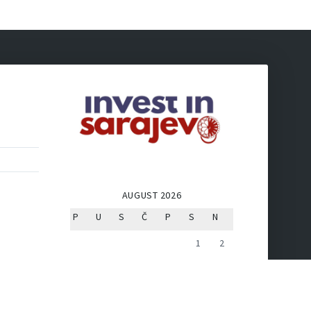
AUGUST 2026
P
U
S
Č
P
S
N
1
2
3
4
5
6
7
8
9
10
11
12
13
14
15
16