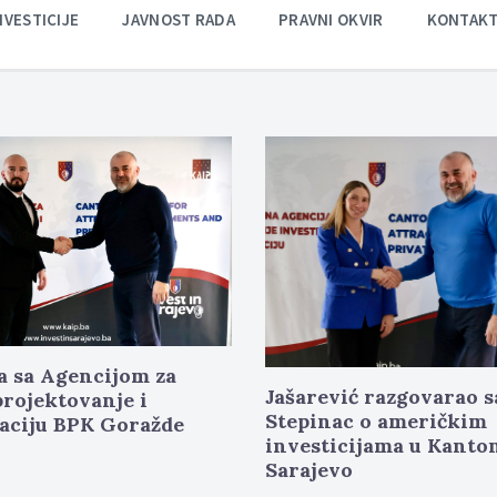
NVESTICIJE
JAVNOST RADA
PRAVNI OKVIR
KONTAK
Više
Veliki interes za zdra
a KAIP-VBA: Mladi
sektor: Beč i Sarajevo
ici iz Sarajeva dobili
ostvaraju vrata za
jsku podršku
nove investicije
20.04.2026