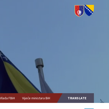
Vlada FBiH
Vijeće ministara BiH
TRANSLATE