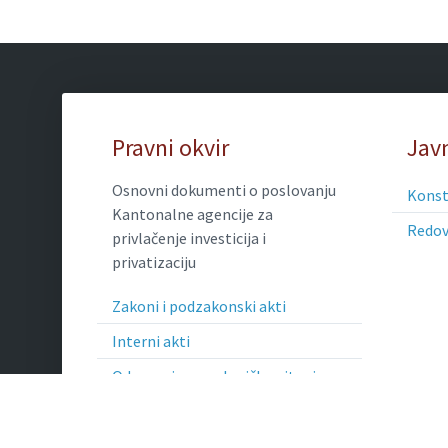
Sitemap
Pravni okvir
Jav
Osnovni dokumenti o poslovanju
Konsti
Kantonalne agencije za
Redov
privlačenje investicija i
privatizaciju
Zakoni i podzakonski akti
Interni akti
Odgovori na poslanička pitanja
Mišljenja
Politika privatnosti