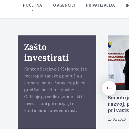
POČETNA
O AGENCIJI
PRIVATIZACIJA
I
Zašto
investirati
Kanton Sarajevo (KS) je središte
metropolitanskog područja u
kome se nalazi Sarajevo, glavni
grad Bosne i Hercegovine.
Više
Odlikuje ga veliki ekonomski i
Saradnj
investicioni potencijal, te
poduzetn
Više
Jačanje investicionih veza
finansi
kontinuirani privredni rast.
između Katalonije i Kantona
21.04.2026
Sarajevo: Prepoznata šansa za
nova ulaganja