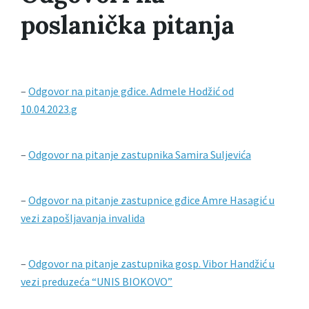
poslanička pitanja
–
Odgovor na pitanje gđice. Admele Hodžić od
10.04.2023.g
–
Odgovor na pitanje zastupnika Samira Suljevića
–
Odgovor na pitanje zastupnice gđice Amre Hasagić u
vezi zapošljavanja invalida
–
Odgovor na pitanje zastupnika gosp. Vibor Handžić u
vezi preduzeća “UNIS BIOKOVO”