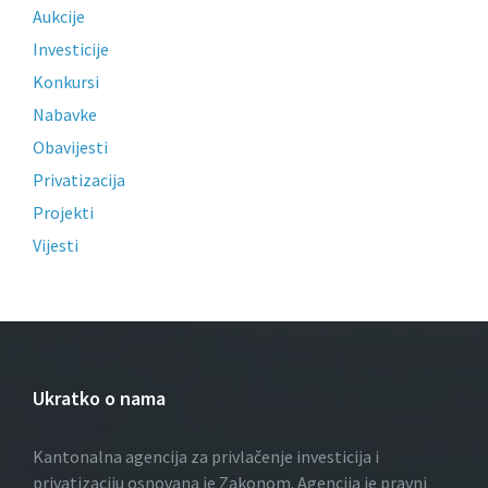
Aukcije
Investicije
Konkursi
Nabavke
Obavijesti
Privatizacija
Projekti
Vijesti
Ukratko o nama
Kantonalna agencija za privlačenje investicija i
privatizaciju osnovana je Zakonom. Agencija je pravni