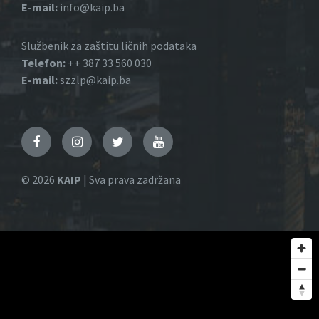
E-mail:
info@kaip.ba
Službenik za zaštitu ličnih podataka
Telefon:
++ 387 33 560 030
E-mail:
szzlp@kaip.ba
Facebook
Instagram
Twitter
YouTube
© 2026
KAIP
| Sva prava zadržana