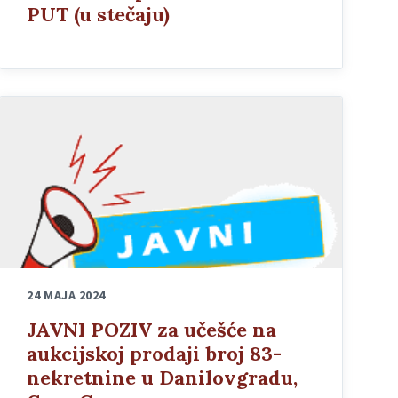
PUT (u stečaju)
24 MAJA 2024
JAVNI POZIV za učešće na
aukcijskoj prodaji broj 83-
nekretnine u Danilovgradu,