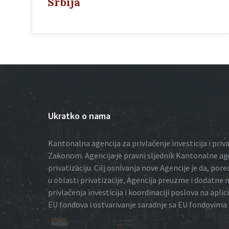
Srbija
Ukratko o nama
Kantonalna agencija za privlačenje investicija i priv
Zakonom. Agencija je pravni sljednik Kantonalne ag
privatizaciju. Cilj osnivanja nove Agencije je da, po
u oblasti privatizacije, Agencija preuzme i dodatne 
privlačenja investicija i koordinaciji poslova na aplic
EU fondova i ostvarivanje saradnje sa EU fondovima