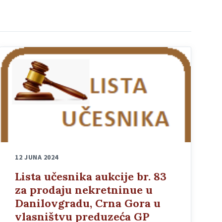
12 JUNA 2024
Lista učesnika aukcije br. 83
za prodaju nekretninue u
Danilovgradu, Crna Gora u
vlasništvu preduzeća GP