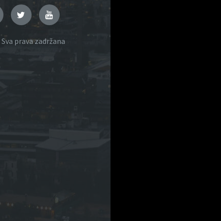
k
nstagram
Twitter
YouTube
 Sva prava zadržana