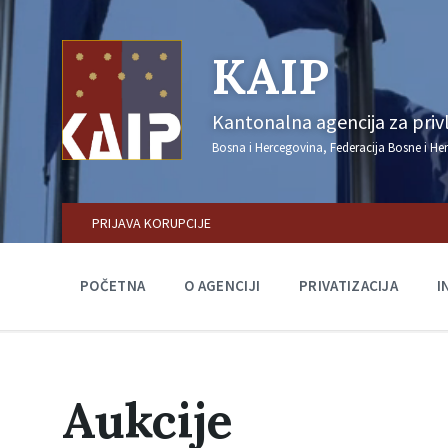
KAIP
Kantonalna agencija za privla
Bosna i Hercegovina, Federacija Bosne i He
PRIJAVA KORUPCIJE
POČETNA
O AGENCIJI
PRIVATIZACIJA
I
Aukcije