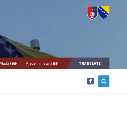
Vlada FBiH
Vijeće ministara BiH
TRANSLATE
T