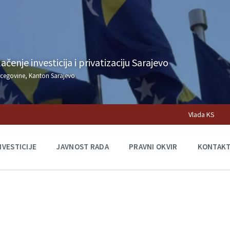
čenje investicija i privatizaciju Sarajevo
rcegovine, Kanton Sarajevo
Vlada KS
NVESTICIJE
JAVNOST RADA
PRAVNI OKVIR
KONTAK