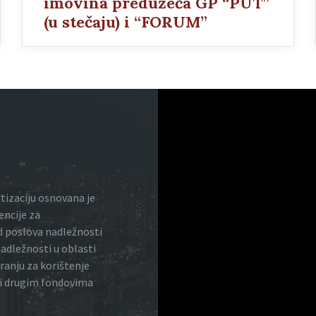
imovina preduzeća GP “PUT”
(u stečaju) i “FORUM”
atizaciju osnovana je
encije za
red poslova nadležnosti
nadležnosti u oblasti
iranju za korištenje
 i drugim fondovima