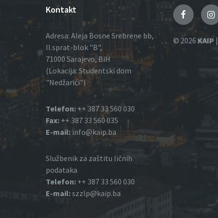
Kontakt
Faceboo
I
Adresa: Aleja Bosne Srebrene bb,
© 2026
KAIP
|
II.sprat-blok "B",
71000 Sarajevo, BiH
(Lokacija: Studentski dom
"Nedžarići")
Telefon:
++ 387 33 560 030
Fax:
++ 387 33 560 035
E-mail:
info@kaip.ba
Službenik za zaštitu ličnih
podataka
Telefon:
++ 387 33 560 030
E-mail:
szzlp@kaip.ba