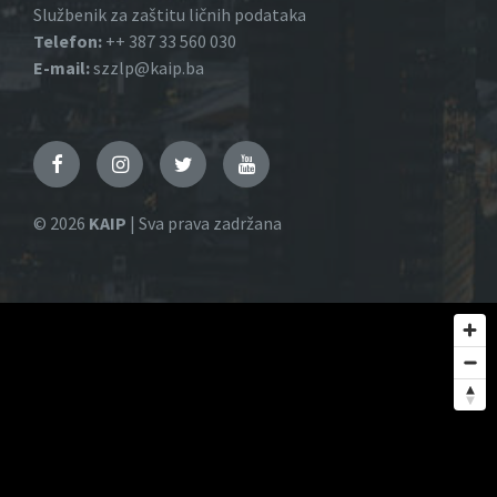
Službenik za zaštitu ličnih podataka
Telefon:
++ 387 33 560 030
E-mail:
szzlp@kaip.ba
Facebook
Instagram
Twitter
YouTube
© 2026
KAIP
| Sva prava zadržana