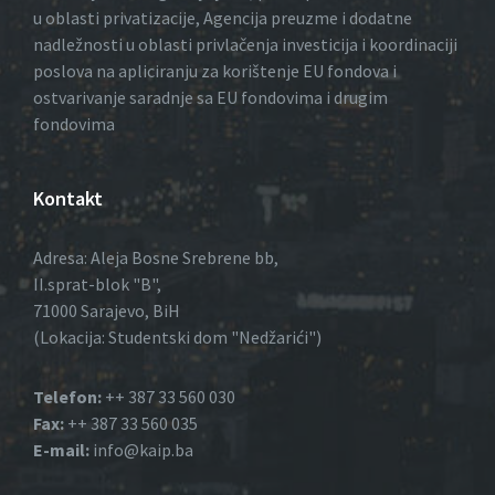
u oblasti privatizacije, Agencija preuzme i dodatne
nadležnosti u oblasti privlačenja investicija i koordinaciji
poslova na apliciranju za korištenje EU fondova i
ostvarivanje saradnje sa EU fondovima i drugim
fondovima
Kontakt
Adresa: Aleja Bosne Srebrene bb,
II.sprat-blok "B",
71000 Sarajevo, BiH
(Lokacija: Studentski dom "Nedžarići")
Telefon:
++ 387 33 560 030
Fax:
++ 387 33 560 035
E-mail:
info@kaip.ba