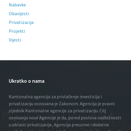
Nabavke
Obavijesti
Privatizacija
Projekti
Vijesti
Ukratko o nama
Kantonalna agencija za privlačenje investicija i
privatizaciju osnovana je Zakonom. Agencija je pravni
sljednik Kantonalne agencije za privatizaciju. Cilj
osnivanja nove Agencije je da, pored poslova nadležnosti
u oblasti privatizacije, Agencija preuzme i dodatne