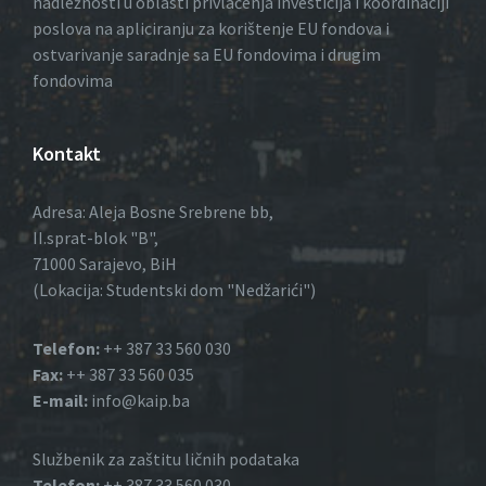
nadležnosti u oblasti privlačenja investicija i koordinaciji
poslova na apliciranju za korištenje EU fondova i
ostvarivanje saradnje sa EU fondovima i drugim
fondovima
Kontakt
Adresa: Aleja Bosne Srebrene bb,
II.sprat-blok "B",
71000 Sarajevo, BiH
(Lokacija: Studentski dom "Nedžarići")
Telefon:
++ 387 33 560 030
Fax:
++ 387 33 560 035
E-mail:
info@kaip.ba
Službenik za zaštitu ličnih podataka
Telefon:
++ 387 33 560 030