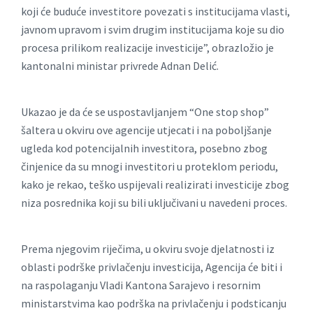
koji će buduće investitore povezati s institucijama vlasti,
javnom upravom i svim drugim institucijama koje su dio
procesa prilikom realizacije investicije”, obrazložio je
kantonalni ministar privrede Adnan Delić.
Ukazao je da će se uspostavljanjem “One stop shop”
šaltera u okviru ove agencije utjecati i na poboljšanje
ugleda kod potencijalnih investitora, posebno zbog
činjenice da su mnogi investitori u proteklom periodu,
kako je rekao, teško uspijevali realizirati investicije zbog
niza posrednika koji su bili uključivani u navedeni proces.
Prema njegovim riječima, u okviru svoje djelatnosti iz
oblasti podrške privlačenju investicija, Agencija će biti i
na raspolaganju Vladi Kantona Sarajevo i resornim
ministarstvima kao podrška na privlačenju i podsticanju