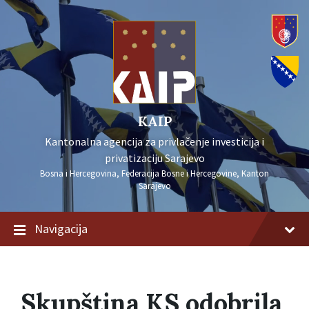
KAIP
Kantonalna agencija za privlačenje investicija i
privatizaciju Sarajevo
Bosna i Hercegovina, Federacija Bosne i Hercegovine, Kanton
Sarajevo
Navigacija
Skupština KS odobrila