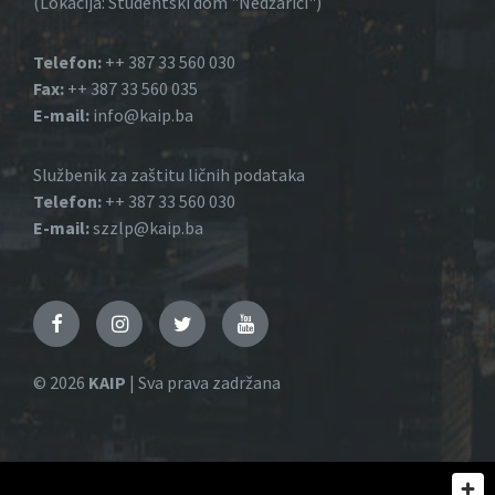
(Lokacija: Studentski dom "Nedžarići")
Telefon:
++ 387 33 560 030
Fax:
++ 387 33 560 035
E-mail:
info@kaip.ba
Službenik za zaštitu ličnih podataka
Telefon:
++ 387 33 560 030
E-mail:
szzlp@kaip.ba
Facebook
Instagram
Twitter
YouTube
© 2026
KAIP
| Sva prava zadržana