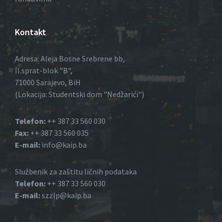
Kontakt
Adresa: Aleja Bosne Srebrene bb,
II.sprat-blok "B",
71000 Sarajevo, BiH
(Lokacija: Studentski dom "Nedžarići")
Telefon:
++ 387 33 560 030
Fax:
++ 387 33 560 035
E-mail:
info@kaip.ba
Službenik za zaštitu ličnih podataka
Telefon:
++ 387 33 560 030
E-mail:
szzlp@kaip.ba