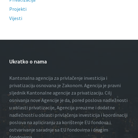
Projekti
Vijesti
Ukratko o nama
Kantonalna agencija za privlačenje investicija i
privatizaciju osnovana je Zakonom. Agencija je pravni
sljednik Kantonalne agencije za privatizaciju. Cilj
osnivanja nove Agencije je da, pored poslova nadležnosti
u oblasti privatizacije, Agencija preuzme i dodatne
nadležnosti u oblasti privlačenja investicija i koordinaciji
poslova na apliciranju za korištenje EU fondova i
ostvarivanje saradnje sa EU fondovima i drugim
fondovima