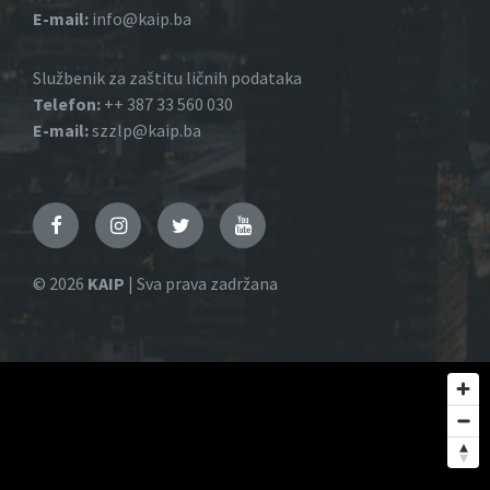
E-mail:
info@kaip.ba
Službenik za zaštitu ličnih podataka
Telefon:
++ 387 33 560 030
E-mail:
szzlp@kaip.ba
Facebook
Instagram
Twitter
YouTube
© 2026
KAIP
| Sva prava zadržana