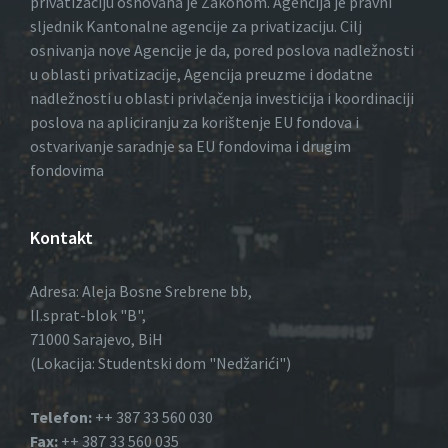
privatizaciju osnovana je Zakonom. Agencija je pravni
sljednik Kantonalne agencije za privatizaciju. Cilj
osnivanja nove Agencije je da, pored poslova nadležnosti
u oblasti privatizacije, Agencija preuzme i dodatne
nadležnosti u oblasti privlačenja investicija i koordinaciji
poslova na apliciranju za korištenje EU fondova i
ostvarivanje saradnje sa EU fondovima i drugim
fondovima
Kontakt
Adresa: Aleja Bosne Srebrene bb,
II.sprat-blok "B",
71000 Sarajevo, BiH
(Lokacija: Studentski dom "Nedžarići")
Telefon:
++ 387 33 560 030
Fax:
++ 387 33 560 035