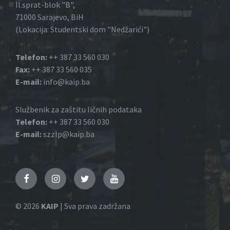
II.sprat-blok "B",
71000 Sarajevo, BiH
(Lokacija: Studentski dom "Nedžarići")
Telefon:
++ 387 33 560 030
Fax:
++ 387 33 560 035
E-mail:
info@kaip.ba
Službenik za zaštitu ličnih podataka
Telefon:
++ 387 33 560 030
E-mail:
szzlp@kaip.ba
Facebook
Instagram
Twitter
YouTube
© 2026
KAIP
| Sva prava zadržana