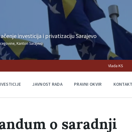
čenje investicija i privatizaciju Sarajevo
rcegovine, Kanton Sarajevo
Vlada KS
NVESTICIJE
JAVNOST RADA
PRAVNI OKVIR
KONTAK
andum o saradnji