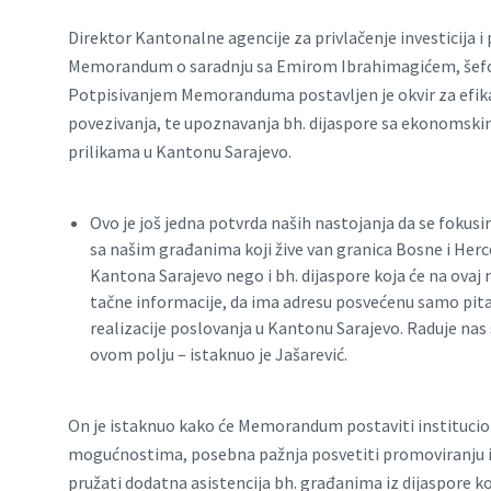
Direktor Kantonalne agencije za privlačenje investicija i 
Memorandum o saradnju sa Emirom Ibrahimagićem, šefom
Potpisivanjem Memoranduma postavljen je okvir za efikasnu
povezivanja, te upoznavanja bh. dijaspore sa ekonomsk
prilikama u Kantonu Sarajevo.
Ovo je još jedna potvrda naših nastojanja da se fokusi
sa našim građanima koji žive van granica Bosne i Herc
Kantona Sarajevo nego i bh. dijaspore koja će na ovaj 
tačne informacije, da ima adresu posvećenu samo pitanj
realizacije poslovanja u Kantonu Sarajevo. Raduje n
ovom polju – istaknuo je Jašarević.
On je istaknuo kako će Memorandum postaviti institucion
mogućnostima, posebna pažnja posvetiti promoviranju i pri
pružati dodatna asistencija bh. građanima iz dijaspore koj