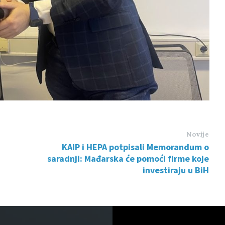
Novije
KAIP i HEPA potpisali Memorandum o
saradnji: Mađarska će pomoći firme koje
investiraju u BiH