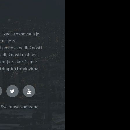
atizaciju osnovana je
encije za
red poslova nadležnosti
nadležnosti u oblasti
iranju za korištenje
 i drugim fondovima
k
nstagram
Twitter
YouTube
 Sva prava zadržana