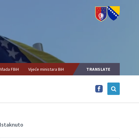
Vlada FBiH
Vijeće ministara BiH
TRANSLATE
T
Istaknuto