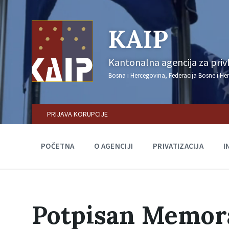
KAIP
Kantonalna agencija za privla
Bosna i Hercegovina, Federacija Bosne i He
PRIJAVA KORUPCIJE
POČETNA
O AGENCIJI
PRIVATIZACIJA
I
Potpisan Memor