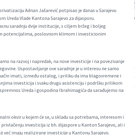
privatizaciju Adnan Jašarević potpisao je danas u Sarajevu
 Ureda Vlade Kantona Sarajevo za dijasporu.
 saradnju dvije institucije, s ciljem bržeg i boljeg
im potencijalima, poslovnom klimom i investicionim
ramo na razvoj i napredak, na nove investicije i na povezivanje
egovine. Uspostavljanje ove saradnje je u interesu ne samo
način imati, između ostalog, i priliku da ima blagovremene i
ima investicija i svaku drugu asistenciju i podršku prilikom
as spremnos Ureda i gospodina Ibrahimagića da sarađujemo na
alni okvir u kojem će se, u skladu sa potrebama, interesom i
vlačenju investicija iz bh. dijaspore u Kanton Sarajevo, ali i
i već imaju realizirane investicije u Kantonu Sarajevo.