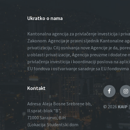
Ukratko o nama
Kantonalna agencija za privlačenje investicija i priv
Zakonom. Agencija je pravni sljednik Kantonalne ag
privatizaciju. Cilj osnivanja nove Agencije je da, po
u oblasti privatizacije, Agencija preuzme i dodatne 
privlačenja investicija i koordinaciji poslova na aplic
EU fondova i ostvarivanje saradnje sa EU fondovima
Kontakt
Faceboo
I
Adresa: Aleja Bosne Srebrene bb,
© 2026
KAIP
|
II.sprat-blok "B",
71000 Sarajevo, BiH
(Lokacija: Studentski dom