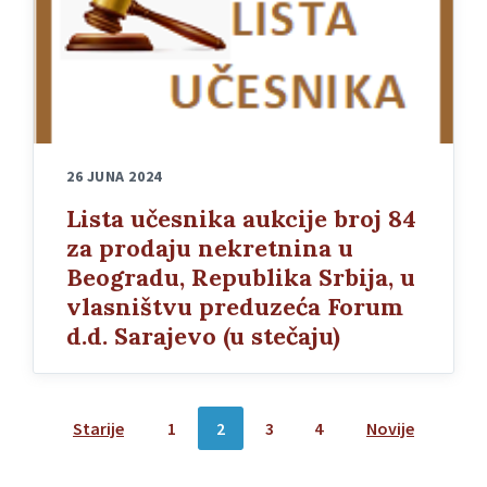
26 JUNA 2024
Lista učesnika aukcije broj 84
za prodaju nekretnina u
Beogradu, Republika Srbija, u
vlasništvu preduzeća Forum
d.d. Sarajevo (u stečaju)
Posts
Starije
1
2
3
4
Novije
pagination