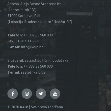
Adresa: Aleja Bosne Srebrene bb,
II.sprat-blok "B",
71000 Sarajevo, BiH
(Lokacija: Studentski dom "Nedžarići")
Telefon:
++ 387 33 560 030
Fax:
++ 387 33 560 035
E-mail:
info@kaip.ba
Službenik za zaštitu ličnih podataka
Telefon:
++ 387 33 560 030
E-mail:
szzlp@kaip.ba
Facebook
Instagram
Twitter
YouTube
© 2026
KAIP
| Sva prava zadržana