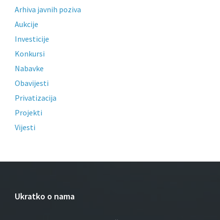
Arhiva javnih poziva
Aukcije
Investicije
Konkursi
Nabavke
Obavijesti
Privatizacija
Projekti
Vijesti
Ukratko o nama