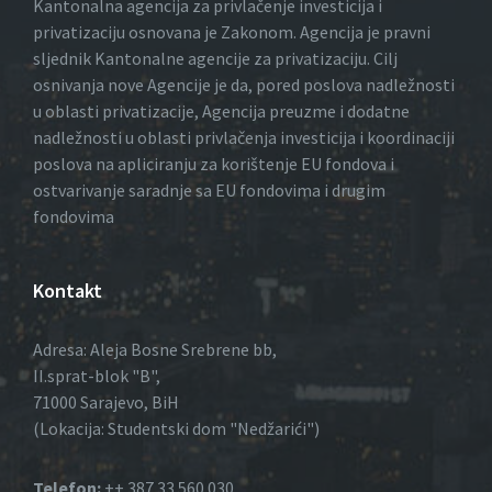
Kantonalna agencija za privlačenje investicija i
privatizaciju osnovana je Zakonom. Agencija je pravni
sljednik Kantonalne agencije za privatizaciju. Cilj
osnivanja nove Agencije je da, pored poslova nadležnosti
u oblasti privatizacije, Agencija preuzme i dodatne
nadležnosti u oblasti privlačenja investicija i koordinaciji
poslova na apliciranju za korištenje EU fondova i
ostvarivanje saradnje sa EU fondovima i drugim
fondovima
Kontakt
Adresa: Aleja Bosne Srebrene bb,
II.sprat-blok "B",
71000 Sarajevo, BiH
(Lokacija: Studentski dom "Nedžarići")
Telefon:
++ 387 33 560 030