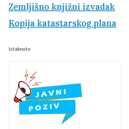
Zemljišno knjižni izvadak
Kopija katastarskog plana
Istaknuto