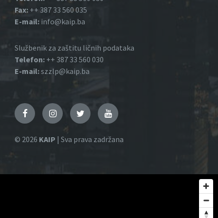
Fax:
++ 387 33 560 035
E-mail:
info@kaip.ba
Službenik za zaštitu ličnih podataka
Telefon:
++ 387 33 560 030
E-mail:
szzlp@kaip.ba
Facebook
Instagram
Twitter
YouTube
© 2026
KAIP
| Sva prava zadržana