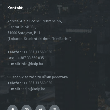
v
Kontakt
i
Adresa: Aleja Bosne Srebrene bb,
g
II.sprat-blok "B",
71000 Sarajevo, BiH
a
(Lokacija: Studentski dom "Nedžarići")
t
Telefon:
++ 387 33 560 030
i
Fax:
++ 387 33 560 035
o
E-mail:
info@kaip.ba
n
Službenik za zaštitu ličnih podataka
Telefon:
++ 387 33 560 030
E-mail:
szzlp@kaip.ba
Facebook
Instagram
Twitter
YouTube