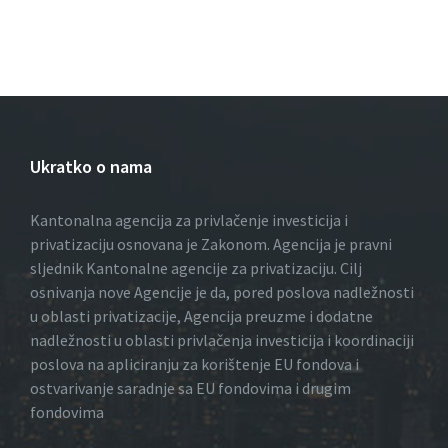
r
v
c
i
h
g
a
a
t
n
Ukratko o nama
i
d
o
V
Kantonalna agencija za privlačenje investicija i
n
privatizaciju osnovana je Zakonom. Agencija je pravni
i
sljednik Kantonalne agencije za privatizaciju. Cilj
e
osnivanja nove Agencije je da, pored poslova nadležnosti
u oblasti privatizacije, Agencija preuzme i dodatne
w
nadležnosti u oblasti privlačenja investicija i koordinaciji
poslova na apliciranju za korištenje EU fondova i
s
ostvarivanje saradnje sa EU fondovima i drugim
N
fondovima
a