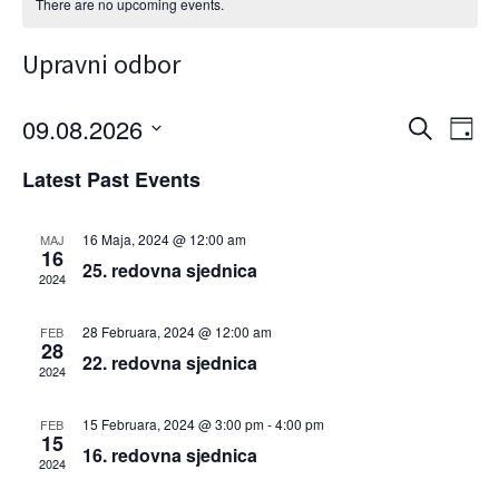
There are no upcoming events.
Upravni odbor
E
E
09.08.2026
S
D
e
v
S
a
v
a
Latest Past Events
E
y
e
r
L
e
c
E
n
C
h
16 Maja, 2024 @ 12:00 am
MAJ
n
16
t
T
25. redovna sjednica
D
2024
t
V
A
T
i
s
28 Februara, 2024 @ 12:00 am
FEB
E
28
e
.
22. redovna sjednica
S
2024
w
e
s
15 Februara, 2024 @ 3:00 pm
-
4:00 pm
FEB
15
a
16. redovna sjednica
N
2024
a